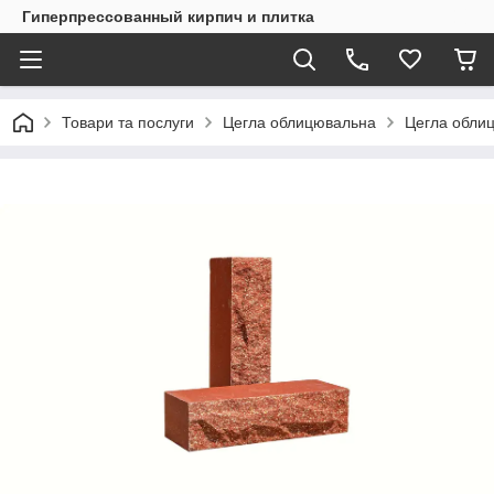
Гиперпрессованный кирпич и плитка
Товари та послуги
Цегла облицювальна
Цегла обли