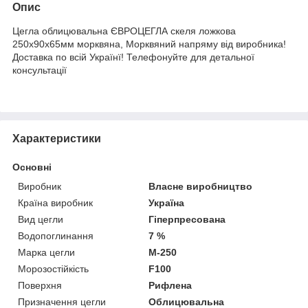
Опис
Цегла облицювальна ЄВРОЦЕГЛА скеля ложкова
250х90х65мм морквяна, Морквяний напряму від виробника!
Доставка по всій Українї! Телефонуйте для детальної
консультації
Характеристики
Основні
Виробник
Власне виробництво
Країна виробник
Україна
Вид цегли
Гіперпресована
Водопоглинання
7 %
Марка цегли
М-250
Морозостійкість
F100
Поверхня
Рифлена
Призначення цегли
Облицювальна