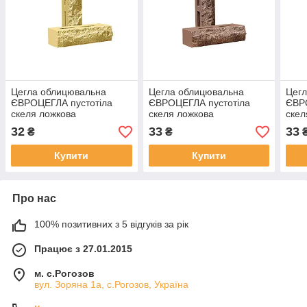
Цегла облицювальна
Цегла облицювальна
Цег
ЄВРОЦЕГЛА пустотіла
ЄВРОЦЕГЛА пустотіла
ЄВР
скеля ложкова
скеля ложкова
скел
250х90х65мм жовта
250х90х65мм коричнева
250
32
33
33
₴
₴
Купити
Купити
Про нас
100% позитивних з 5 відгуків за рік
Працює з 27.01.2015
м. с.Рогозов
вул. Зоряна 1а, с.Рогозов, Україна