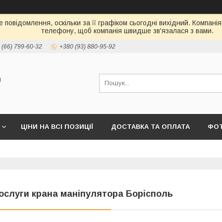
 повідомлення, оскільки за її графіком сьогодні вихідний. Компані
телефону, щоб компанія швидше зв'язалася з вами.
 (66) 799-60-32
+380 (93) 880-95-92
и
ЦІНИ НА ВСІ ПОЗИЦІЇ
ДОСТАВКА ТА ОПЛАТА
ФО
ослуги крана маніпулятора Борісполь