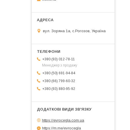
вул. Зоряна 1а, с.Рогозов, Україна
+380 (93) 012-78-11
Менеджер з продажу
+380 (50) 691-94-84
+380 (66) 799-60-32
+380 (93) 880-95-92
https://evrocegla.com.ua
https://m.me/evrocegla