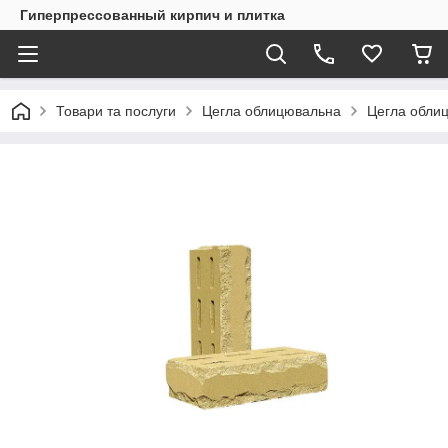
Гиперпрессованный кирпич и плитка
Товари та послуги
Цегла облицювальна
Цегла обли