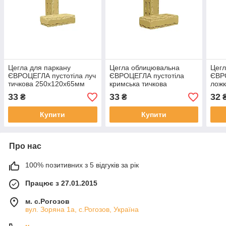
Цегла для паркану
Цегла облицювальна
Цег
ЄВРОЦЕГЛА пустотіла луч
ЄВРОЦЕГЛА пустотіла
ЄВРО
тичкова 250х120х65мм
кримська тичкова
лож
жовта
250х120х65мм жовта
жовт
33
33
32
₴
₴
Купити
Купити
Про нас
100% позитивних з 5 відгуків за рік
Працює з 27.01.2015
м. с.Рогозов
вул. Зоряна 1а, с.Рогозов, Україна