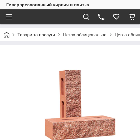
Гиперпрессованный кирпич и плитка
Товари та послуги
Цегла облицювальна
Цегла обли