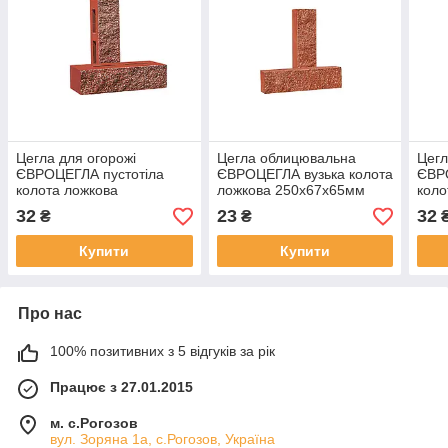
Цегла для огорожі
Цегла облицювальна
Цег
ЄВРОЦЕГЛА пустотіла
ЄВРОЦЕГЛА вузька колота
ЄВР
колота ложкова
ложкова 250х67х65мм
коло
250х100х65мм червона
червона
250х
32
23
32
₴
₴
Купити
Купити
Про нас
100% позитивних з 5 відгуків за рік
Працює з 27.01.2015
м. с.Рогозов
вул. Зоряна 1а, с.Рогозов, Україна