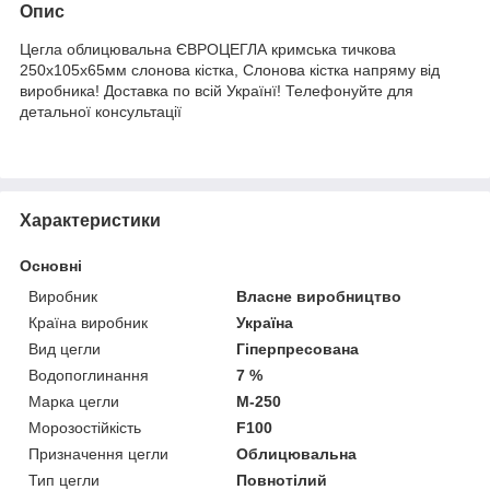
Опис
Цегла облицювальна ЄВРОЦЕГЛА кримська тичкова
250х105х65мм слонова кістка, Слонова кістка напряму від
виробника! Доставка по всій Українї! Телефонуйте для
детальної консультації
Характеристики
Основні
Виробник
Власне виробництво
Країна виробник
Україна
Вид цегли
Гіперпресована
Водопоглинання
7 %
Марка цегли
М-250
Морозостійкість
F100
Призначення цегли
Облицювальна
Тип цегли
Повнотілий