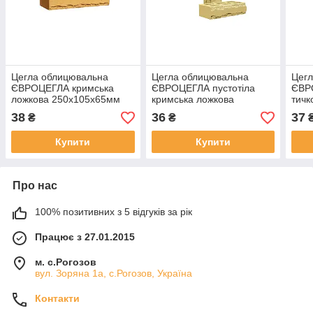
Цегла облицювальна
Цегла облицювальна
Цег
ЄВРОЦЕГЛА кримська
ЄВРОЦЕГЛА пустотіла
ЄВР
ложкова 250х105х65мм
кримська ложкова
тичк
слонова кістка
250х120х65мм слонова
граф
38
36
37
₴
₴
кістка
Купити
Купити
Про нас
100% позитивних з 5 відгуків за рік
Працює з 27.01.2015
м. с.Рогозов
вул. Зоряна 1а, с.Рогозов, Україна
Контакти