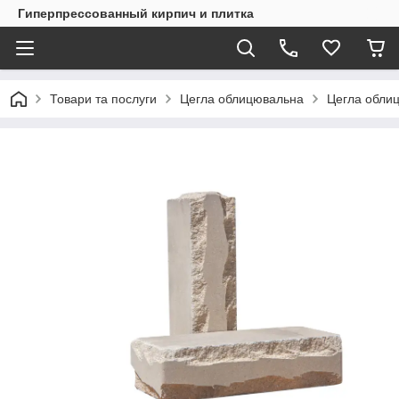
Гиперпрессованный кирпич и плитка
Товари та послуги
Цегла облицювальна
Цегла обли