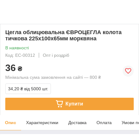
Цегла облицювальна ЄВРОЦЕГЛА колота
тичкова 225х100х65мм морквяна
В наявності
Код: EC-00312
Опт і роздріб
36
₴
Мінімальна сума замовлення на сайті — 800 ₴
34,20 ₴
від 5000 шт.
Купити
Опис
Характеристики
Доставка
Оплата
Умови п