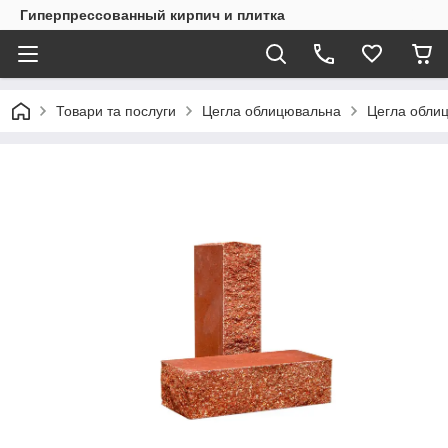
Гиперпрессованный кирпич и плитка
Товари та послуги
Цегла облицювальна
Цегла обли