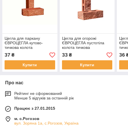
Цегла для паркану
Цегла для огорожі
Цегл
ЄВРОЦЕГЛА кутово-
ЄВРОЦЕГЛА пустотіла
ЄВР
тичкова колота
колота тичкова
тичк
225х100х65мм морквяна
225х100х65мм морквяна
мор
37
33
36
₴
₴
Купити
Купити
Про нас
Рейтинг не сформований
Менше 5 відгуків за останній рік
Працює з 27.01.2015
м. с.Рогозов
вул. Зоряна 1а, с.Рогозов, Україна