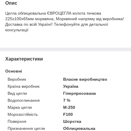
Опис
Цегла облицювальна ЄВРОЦЕГЛА колота тичкова
225х100х65мм морквяна, Морквяний напряму від виробника!
Доставка по всій Українї! Телефонуйте для детальної
консультації
Характеристики
Основні
Виробник
Власне виробництво
Країна виробник
Україна
Вид цегли
Гіперпресована
Водопоглинання
7 %
Марка цегли
М-250
Морозостійкість
F100
Поверхня
Шорстка
Призначення цегли
Облицювальна