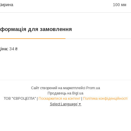
Ширина
100 мм
нформація для замовлення
іна:
34 ₴
Сайт створений на маркетплейсі
Prom.ua
Продавець на Bigl.ua
ТОВ "ЄВРОЦЕГЛА" |
Поскаржитися на контент
|
Політика конфіденційності
Select Language
▼