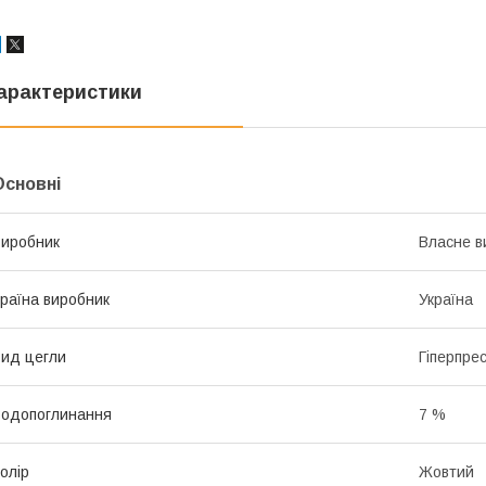
арактеристики
Основні
иробник
Власне в
раїна виробник
Україна
ид цегли
Гіперпре
одопоглинання
7 %
олір
Жовтий