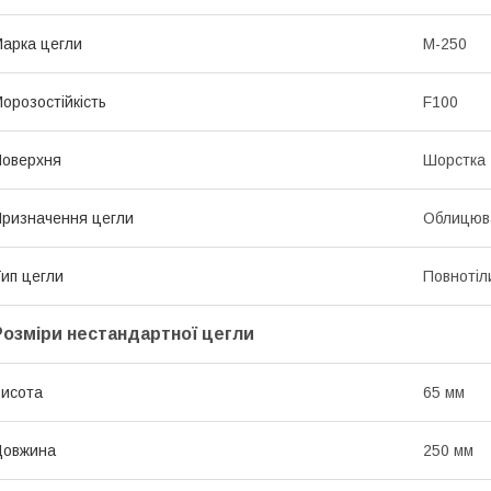
арка цегли
М-250
орозостійкість
F100
оверхня
Шорстка
ризначення цегли
Облицюв
ип цегли
Повнотіл
Розміри нестандартної цегли
исота
65 мм
Довжина
250 мм