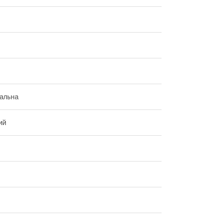
альна
ий