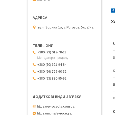
Х
вул. Зоряна 1а, с.Рогозов, Україна
+380 (93) 012-78-11
В
Менеджер з продажу
+380 (50) 691-94-84
К
+380 (66) 799-60-32
+380 (93) 880-95-92
В
В
https://evrocegla.com.ua
К
https://m.me/evrocegla