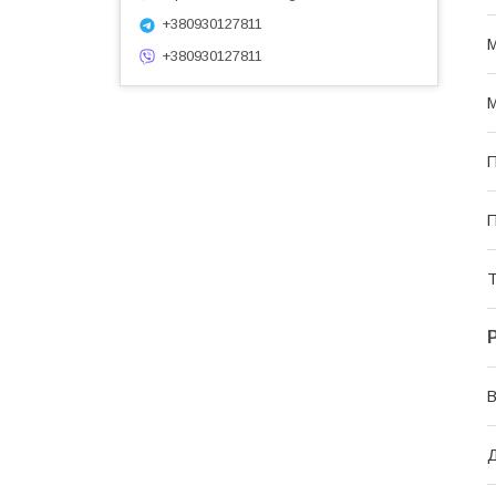
+380930127811
М
+380930127811
М
П
П
Т
В