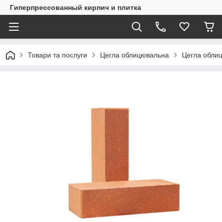
Гиперпрессованный кирпич и плитка
Товари та послуги
Цегла облицювальна
Цегла обли