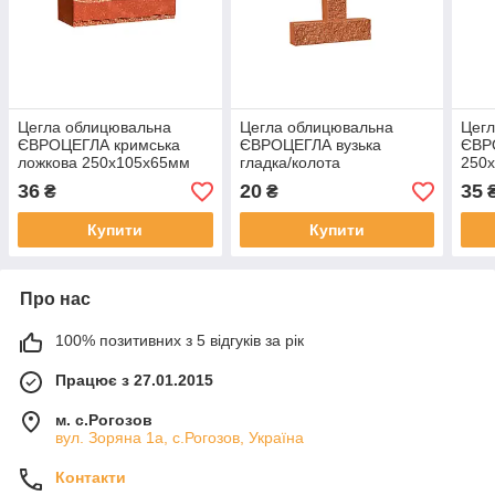
Цегла облицювальна
Цегла облицювальна
Цегл
ЄВРОЦЕГЛА кримська
ЄВРОЦЕГЛА вузька
ЄВР
ложкова 250х105х65мм
гладка/колота
250
морквяна
250х53х65мм морквяна
36
20
35
₴
₴
Купити
Купити
Про нас
100% позитивних з 5 відгуків за рік
Працює з 27.01.2015
м. с.Рогозов
вул. Зоряна 1а, с.Рогозов, Україна
Контакти