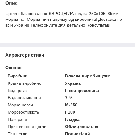
Опис
Цегла облицювальна ЄВРОЦЕГЛА гладка 250х105х65мм
морквяна, Морквяний напряму від виробника! Доставка по
всій Українї! Телефонуйте для детальної консультації
Характеристики
Основні
Виробник
Власне виробництво
Країна виробник
Україна
Вид цегли
Гіперпресована
Водопоглинання
7 %
Марка цегли
М-250
Морозостійкість
F100
Поверхня
Гладка
Призначення цегли
Облицювальна
Тип цегли
Повнотілий