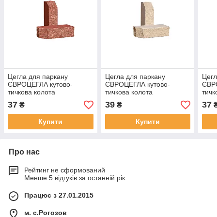
Цегла для паркану
Цегла для паркану
Цегл
ЄВРОЦЕГЛА кутово-
ЄВРОЦЕГЛА кутово-
ЄВР
тичкова колота
тичкова колота
тичк
225х100х65мм червона
225х100х65мм лунна
225
37
39
37
₴
₴
Купити
Купити
Про нас
Рейтинг не сформований
Менше 5 відгуків за останній рік
Працює з 27.01.2015
м. с.Рогозов