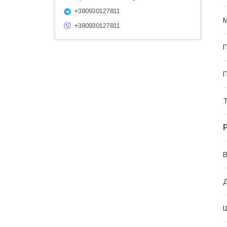
+380930127811
М
+380930127811
П
П
Т
В