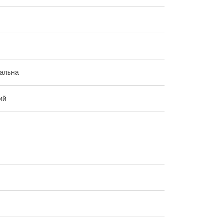
альна
ий