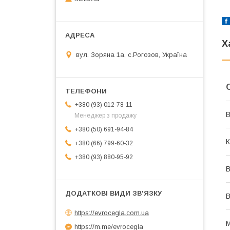
Х
вул. Зоряна 1а, с.Рогозов, Україна
+380 (93) 012-78-11
В
Менеджер з продажу
+380 (50) 691-94-84
К
+380 (66) 799-60-32
+380 (93) 880-95-92
В
В
https://evrocegla.com.ua
М
https://m.me/evrocegla