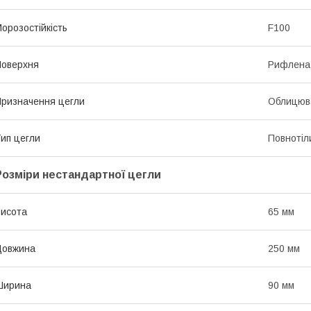
орозостійкість
F100
оверхня
Рифлена
ризначення цегли
Облицюв
ип цегли
Повнотіл
Розміри нестандартної цегли
исота
65 мм
Довжина
250 мм
Ширина
90 мм