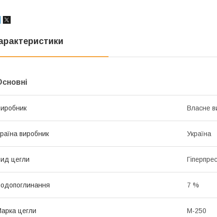
арактеристики
Основні
иробник
Власне в
раїна виробник
Україна
ид цегли
Гіперпре
одопоглинання
7 %
арка цегли
М-250