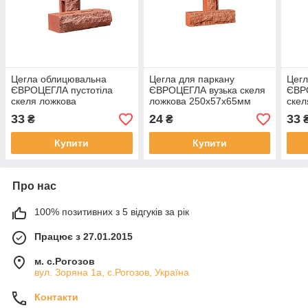
Цегла облицювальна
Цегла для паркану
Цегл
ЄВРОЦЕГЛА пустотіла
ЄВРОЦЕГЛА вузька скеля
ЄВР
скеля ложкова
ложкова 250х57х65мм
скел
250х90х65мм морквяна
морквяна
250х
33
24
33
₴
₴
Купити
Купити
Про нас
100% позитивних з 5 відгуків за рік
Працює з 27.01.2015
м. с.Рогозов
вул. Зоряна 1а, с.Рогозов, Україна
Контакти