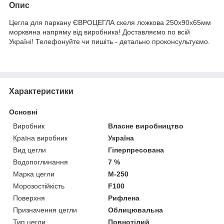
Опис
Цегла для паркану ЄВРОЦЕГЛА скеля ложкова 250х90х65мм
морквяна напряму від виробника! Доставляємо по всій
Україні! Телефонуйте чи пишіть - детально проконсультуємо.
Характеристики
Основні
Виробник
Власне виробництво
Країна виробник
Україна
Вид цегли
Гіперпресована
Водопоглинання
7 %
Марка цегли
М-250
Морозостійкість
F100
Поверхня
Рифлена
Призначення цегли
Облицювальна
Тип цегли
Повнотілий