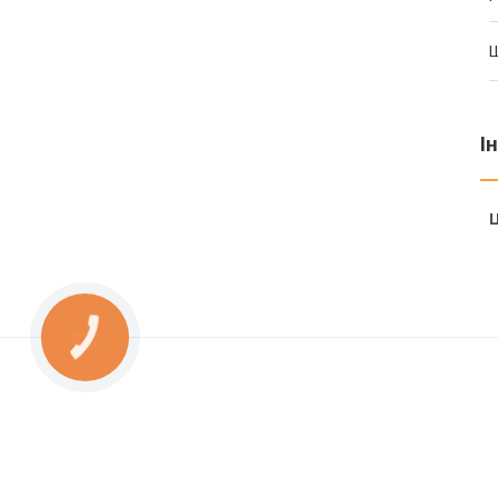
І
Ц
КНОПКА
ЗВ'ЯЗКУ