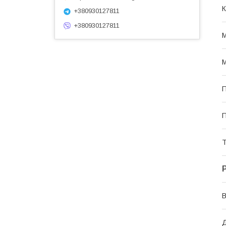
К
+380930127811
+380930127811
М
М
П
П
Т
В