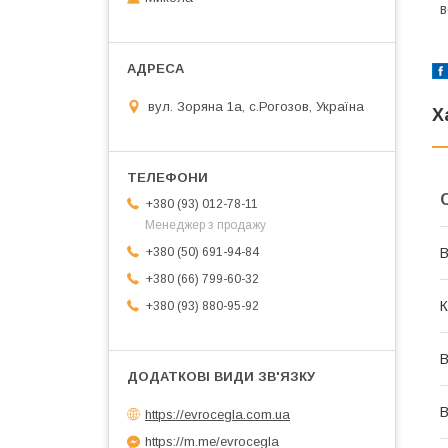
в
вул. Зоряна 1а, с.Рогозов, Україна
Х
+380 (93) 012-78-11
Менеджер з продажу
+380 (50) 691-94-84
В
+380 (66) 799-60-32
К
+380 (93) 880-95-92
В
В
https://evrocegla.com.ua
https://m.me/evrocegla