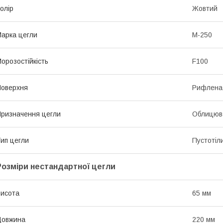
олір
Жовтий
арка цегли
М-250
орозостійкість
F100
оверхня
Рифлена
ризначення цегли
Облицюв
ип цегли
Пустотіл
Розміри нестандартної цегли
исота
65 мм
Довжина
220 мм