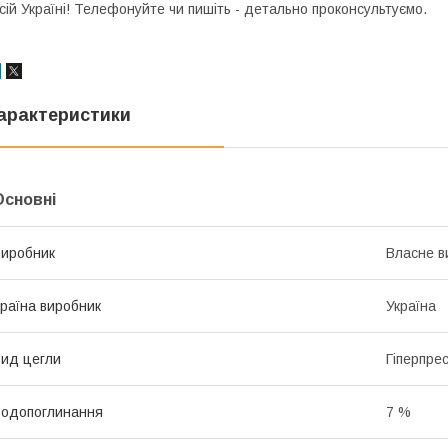
сій Україні! Телефонуйте чи пишіть - детально проконсультуємо.
арактеристики
Основні
иробник
Власне в
раїна виробник
Україна
ид цегли
Гіперпре
одопоглинання
7 %