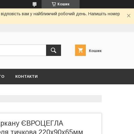
Кошик
я відповість вам у найближчий робочий день. Напишіть номер
Кошик
ТО
КОНТАКТИ
паркану ЄВРОЦЕГЛА
келя тичкова 220х90х65мм