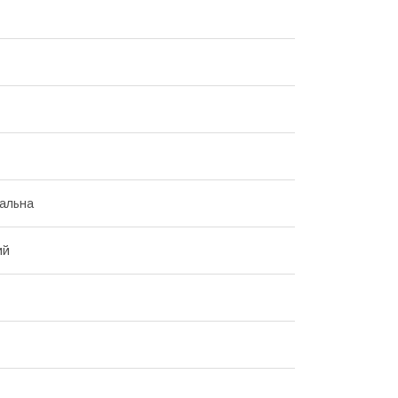
альна
ий