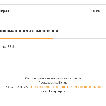
Ширина
90 мм
нформація для замовлення
іна:
33 ₴
Сайт створений на маркетплейсі
Prom.ua
Продавець на Bigl.ua
ТОВ "ЄВРОЦЕГЛА" |
Поскаржитися на контент
|
Політика конфіденційності
Select Language
▼