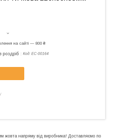
лення на сайті — 800 ₴
в роздріб
Код:
EC-00164
у
м жовта напряму від виробника! Доставляємо по