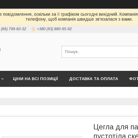
 повідомлення, оскільки за її графіком сьогодні вихідний. Компані
телефону, щоб компанія швидше зв'язалася з вами.
 (66) 799-60-32
+380 (93) 880-95-92
и
ЦІНИ НА ВСІ ПОЗИЦІЇ
ДОСТАВКА ТА ОПЛАТА
ФО
Цегла для 
пустотіла с