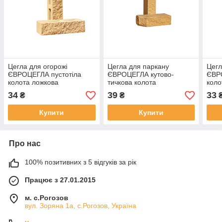
Цегла для огорожі
Цегла для паркану
Цегл
ЄВРОЦЕГЛА пустотіла
ЄВРОЦЕГЛА кутово-
ЄВР
колота ложкова
тичкова колота
коло
250х100х65мм слонова
225х100х65мм слонова
225
34
39
33
₴
₴
кістка
кістка
Купити
Купити
Про нас
100% позитивних з 5 відгуків за рік
Працює з 27.01.2015
м. с.Рогозов
вул. Зоряна 1а, с.Рогозов, Україна