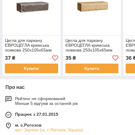
Цегла для паркану
Цегла для паркану
Цегл
ЄВРОЦЕГЛА кримська
ЄВРОЦЕГЛА кримська
ЄВР
ложкова 250х105х65мм
ложкова 250х105х65мм
лож
графіт
жовта
кори
37
35
36
₴
₴
Купити
Купити
Про нас
Рейтинг не сформований
Менше 5 відгуків за останній рік
Працює з 27.01.2015
м. с.Рогозов
вул. Зоряна 1а, с.Рогозов, Україна