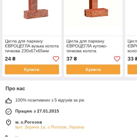
Цегла для паркану
Цегла для паркану
Цегл
ЄВРОЦЕГЛА вузька колота
ЄВРОЦЕГЛА кутово-
ЄВР
тичкова 230х67х65мм
тичкова колота
коло
морквяна
225х100х65мм морквяна
225х
24
37
33
₴
₴
Купити
Купити
Про нас
100% позитивних з 5 відгуків за рік
Працює з 27.01.2015
м. с.Рогозов
вул. Зоряна 1а, с.Рогозов, Україна