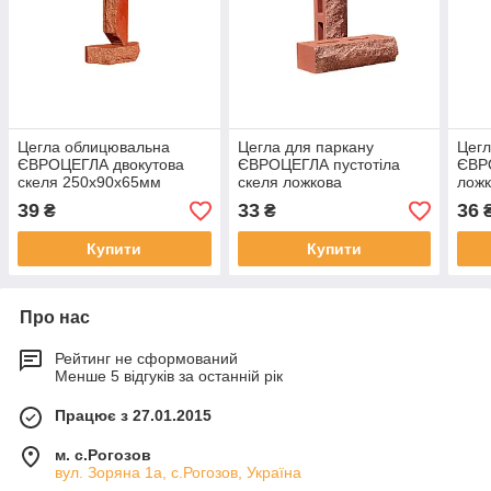
Цегла облицювальна
Цегла для паркану
Цегл
ЄВРОЦЕГЛА двокутова
ЄВРОЦЕГЛА пустотіла
ЄВР
скеля 250х90х65мм
скеля ложкова
лож
морквяна
250х90х65мм морквяна
мор
39
33
36
₴
₴
Купити
Купити
Про нас
Рейтинг не сформований
Менше 5 відгуків за останній рік
Працює з 27.01.2015
м. с.Рогозов
вул. Зоряна 1а, с.Рогозов, Україна