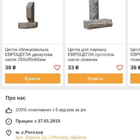
Цегла облицювальна
Цегла для паркану
Цегл
ЄВРОЦЕГЛА двокутова
ЄВРОЦЕГЛА пустотіла
ЄВР
скеля 250х90х65мм
скеля ложкова
лож
графіт
250х90х65мм графіт
граф
39
33
36
₴
₴
Купити
Купити
Про нас
100% позитивних з 5 відгуків за рік
Працює з 27.01.2015
м. с.Рогозов
вул. Зоряна 1а, с.Рогозов, Україна