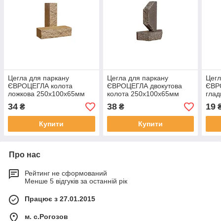
Цегла для паркану
Цегла для паркану
Цегл
ЄВРОЦЕГЛА колота
ЄВРОЦЕГЛА двокутова
ЄВР
ложкова 250х100х65мм
колота 250х100х65мм
глад
жовта
графіт
250
34
38
19
₴
₴
Купити
Купити
Про нас
Рейтинг не сформований
Менше 5 відгуків за останній рік
Працює з 27.01.2015
м. с.Рогозов