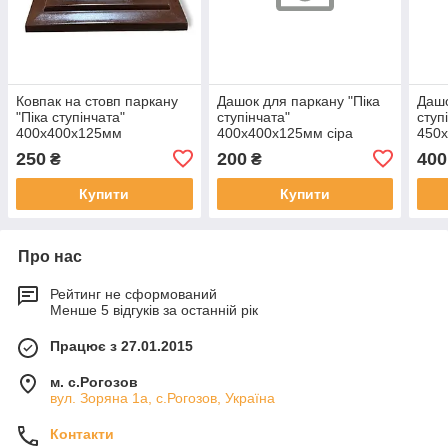
Ковпак на стовп паркану
Дашок для паркану "Піка
Дашо
"Піка ступінчата"
ступінчата"
ступ
400х400х125мм
400х400х125мм сіра
450
однокольорова
двок
250
200
400
₴
₴
Купити
Купити
Про нас
Рейтинг не сформований
Менше 5 відгуків за останній рік
Працює з 27.01.2015
м. с.Рогозов
вул. Зоряна 1а, с.Рогозов, Україна
Контакти