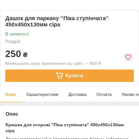
Дашок для паркану "Піка ступінчата"
450х450х130мм сіра
В наявності
Роздріб
250
₴
Мінімальна сума замовлення на сайті — 800 ₴
Купити
Опис
Характеристики
Доставка
Оплата
Умови п
Опис
Кришка для огорожі "Піка ступінчата" 450х450х130мм
сіра