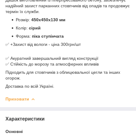
Дашок виготовлений із гіперпресованого бетону, забезпечує
надійний захист парканних стовпчиків від опадів та продовжує
термін їх служби.
Розмір:
450х450х130 мм
Колір:
сірий
Форма:
піка ступінчата
✅ +Захист від вологи - ціна 300грн/шт
✅ Акуратний завершальний вигляд конструкції
✅ Стійкість до морозу та атмосферних впливів
Підходить для стовпчиків з облицювальної цегли та інших
огорож.
Доставка по всій Україні.
Приховати
Характеристики
Основні