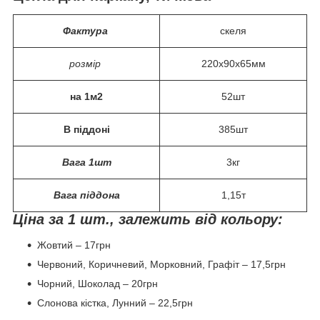
Фактура
скеля
розмір
220х90х65мм
на 1м2
52шт
В
піддоні
385шт
В
ага
1шт
3кг
В
ага
піддона
1,15т
Ц
і
на за 1 шт.,
залежить від кольору
:
Жовтий – 17грн
Червоний, Коричневий, Морковний, Графіт – 17,5грн
Чорний, Шоколад – 20грн
Слонова кістка, Лунний – 22,5грн