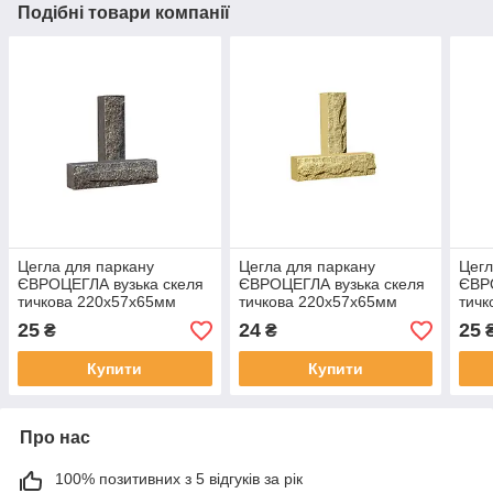
Подібні товари компанії
Цегла для паркану
Цегла для паркану
Цегл
ЄВРОЦЕГЛА вузька скеля
ЄВРОЦЕГЛА вузька скеля
ЄВРО
тичкова 220х57х65мм
тичкова 220х57х65мм
тичк
графіт
жовта
кори
25
24
25
₴
₴
Купити
Купити
Про нас
100% позитивних з 5 відгуків за рік