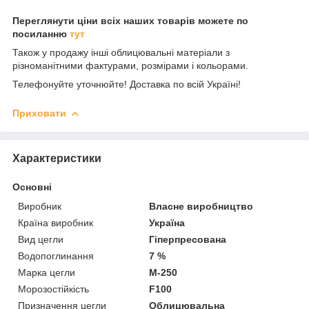
Переглянути ціни
вс
і
х наших товар
і
в
можете
по
посиланню
тут
Також у продажу інші облицювальні матеріали з
різноманітними фактурами, розмірами і кольорами.
Телефонуйте уточнюйте! Доставка по всій Україні!
Приховати
Характеристики
Основні
Виробник
Власне виробництво
Країна виробник
Україна
Вид цегли
Гіперпресована
Водопоглинання
7 %
Марка цегли
М-250
Морозостійкість
F100
Призначення цегли
Облицювальна