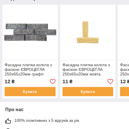
Фасадна плитка колота з
Фасадна плитка колота з
Фаса
фаскою ЄВРОЦЕГЛА
фаскою ЄВРОЦЕГЛА
фас
250х65х20мм графіт
250х65х20мм жовта
250
12
11
12
₴
₴
Купити
Купити
Про нас
100% позитивних з 5 відгуків за рік