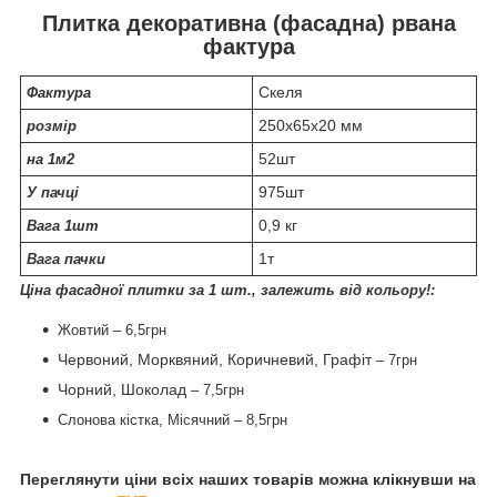
Плитка декоративна (фасадна) рвана
фактура
Скеля
Фактура
250х65х20 мм
розмір
52шт
на 1м2
975шт
У пачці
0,9 кг
Вага 1шт
1т
Вага пачки
Ціна фасадної плитки за 1 шт., залежить від кольору!:
Жовтий – 6,5грн
Червоний, Морквяний, Коричневий, Графіт
– 7грн
Чорний, Шоколад
– 7,5грн
Слонова кістка, Місячний – 8,5грн
Переглянути ціни всіх наших товарів можна клікнувши на