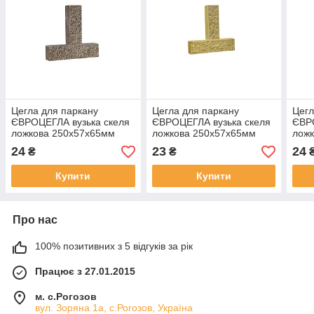
Цегла для паркану
Цегла для паркану
Цегл
ЄВРОЦЕГЛА вузька скеля
ЄВРОЦЕГЛА вузька скеля
ЄВРО
ложкова 250х57х65мм
ложкова 250х57х65мм
лож
графіт
жовта
кори
24
23
24
₴
₴
Купити
Купити
Про нас
100% позитивних з 5 відгуків за рік
Працює з 27.01.2015
м. с.Рогозов
вул. Зоряна 1а, с.Рогозов, Україна