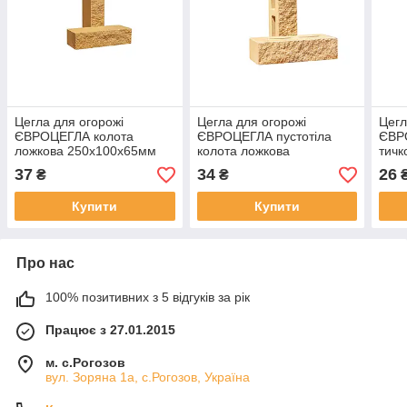
Цегла для огорожі
Цегла для огорожі
Цегл
ЄВРОЦЕГЛА колота
ЄВРОЦЕГЛА пустотіла
ЄВРО
ложкова 250х100х65мм
колота ложкова
тичк
слонова кістка
250х100х65мм слонова
слон
37
34
26
₴
₴
кістка
Купити
Купити
Про нас
100% позитивних з 5 відгуків за рік
Працює з 27.01.2015
м. с.Рогозов
вул. Зоряна 1а, с.Рогозов, Україна