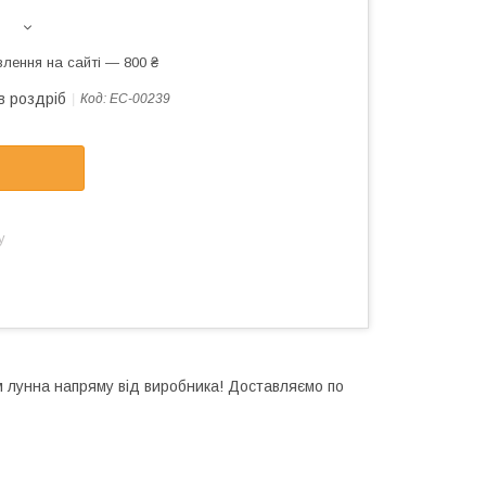
лення на сайті — 800 ₴
в роздріб
Код:
EC-00239
у
 лунна напряму від виробника! Доставляємо по