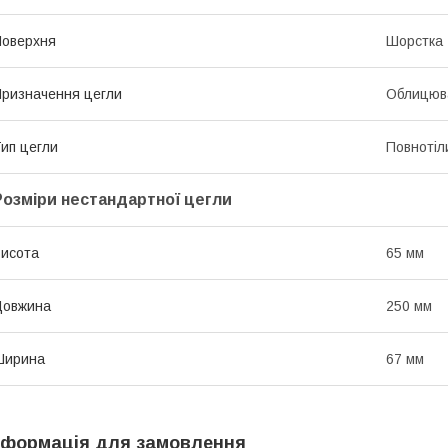
оверхня
Шорстка
ризначення цегли
Облицюв
ип цегли
Повнотіл
Розміри нестандартної цегли
исота
65 мм
Довжина
250 мм
Ширина
67 мм
нформація для замовлення