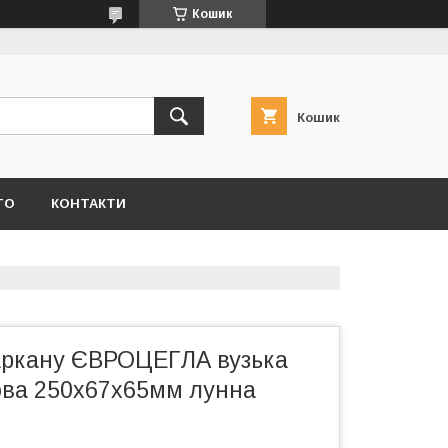
Кошик
Кошик
ТО
КОНТАКТИ
аркану ЄВРОЦЕГЛА вузька
ова 250х67х65мм лунна