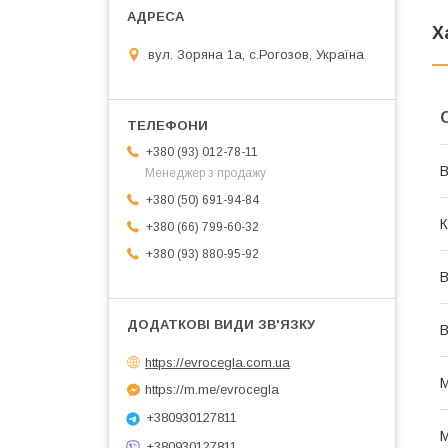
Х
вул. Зоряна 1а, с.Рогозов, Україна
+380 (93) 012-78-11
В
Менеджер з продажу
+380 (50) 691-94-84
К
+380 (66) 799-60-32
+380 (93) 880-95-92
В
В
https://evrocegla.com.ua
М
https://m.me/evrocegla
+380930127811
М
+380930127811