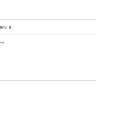
альна
ий