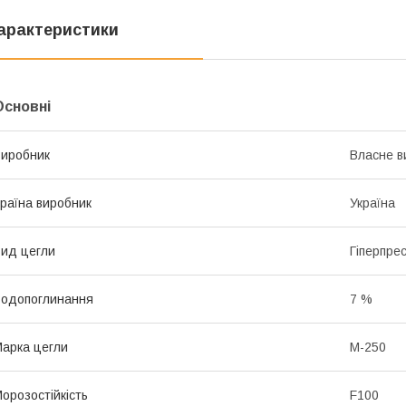
арактеристики
Основні
иробник
Власне в
раїна виробник
Україна
ид цегли
Гіперпре
одопоглинання
7 %
арка цегли
М-250
орозостійкість
F100