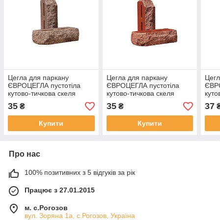
Цегла для паркану
Цегла для паркану
Цегл
ЄВРОЦЕГЛА пустотіла
ЄВРОЦЕГЛА пустотіла
ЄВР
кутово-тичкова скеля
кутово-тичкова скеля
куто
220х90х65мм коричнева
220х90х65мм червона
220
35
35
37
₴
₴
Купити
Купити
Про нас
100% позитивних з 5 відгуків за рік
Працює з 27.01.2015
м. с.Рогозов
вул. Зоряна 1а, с.Рогозов, Україна