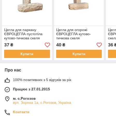
Цегла для паркану
Цегла для огорожі
Цег
ЄВРОЦЕГЛА пустотіла
ЄВРОЦЕГЛА кутово-
ЄВР
кутово-тичкова скеля
тичкова скеля
скел
220х90х65мм лунна
220х90х65мм лунна
220
37
40
36
₴
₴
Купити
Купити
Про нас
100% позитивних з 5 відгуків за рік
Працює з 27.01.2015
м. с.Рогозов
вул. Зоряна 1а, с.Рогозов, Україна
Контакти