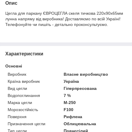
Опис
Цегла для паркану ЄВРОЦЕГЛА скеля тичкова 220х90х65мм
лунна напряму від виробника! Доставляємо по всій Україні!
Телефонуйте чи пишіть - детально проконсультуємо.
Характеристики
Основні
Виробник
Власне виробництво
Країна виробник
Україна
Вид цегли
Гіперпресована
Водопоглинання
7 %
Марка цегли
М-250
Морозостійкість
F100
Поверхня
Рифлена
Призначення цегли
Облицювальна
Тип цегли
Повнотілий