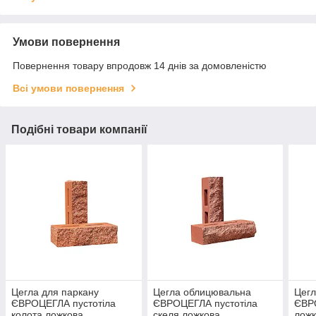
Умови повернення
Повернення товару впродовж 14 днів за домовленістю
Всі умови повернення
Подібні товари компанії
Цегла для паркану
Цегла облицювальна
Цегл
ЄВРОЦЕГЛА пустотіла
ЄВРОЦЕГЛА пустотіла
ЄВРО
колота ложкова
скеля ложкова
лож