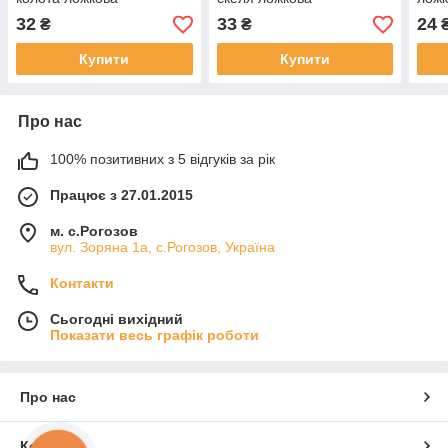
250х100х65мм морквяна
250х90х65мм морквяна
мор
32
33
24
₴
₴
Купити
Купити
Про нас
100% позитивних з 5 відгуків за рік
Працює з 27.01.2015
м. с.Рогозов
вул. Зоряна 1а, с.Рогозов, Україна
Контакти
Сьогодні вихідний
Показати весь графік роботи
Про нас
Контакти