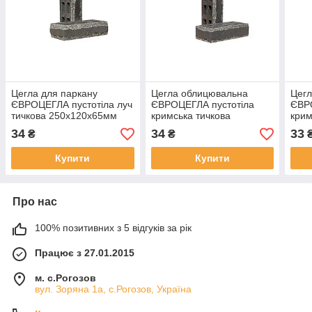
Цегла для паркану
Цегла облицювальна
Цегл
ЄВРОЦЕГЛА пустотіла луч
ЄВРОЦЕГЛА пустотіла
ЄВР
тичкова 250х120х65мм
кримська тичкова
крим
графіт
250х120х65мм графіт
250х
34
34
33
₴
₴
Купити
Купити
Про нас
100% позитивних з 5 відгуків за рік
Працює з 27.01.2015
м. с.Рогозов
вул. Зоряна 1а, с.Рогозов, Україна